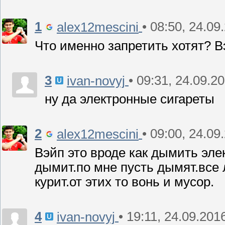
1
• 08:50, 24.09
alex12mescini
Что именно запретить хотят? В
3
• 09:31, 24.09.2
ivan-novyj
ну да электронные сигареты
2
• 09:00, 24.09
alex12mescini
Вэйп это вроде как дымить элек
дымит.по мне пусть дымят.все
курит.от этих то вонь и мусор.
4
• 19:11, 24.09.201
ivan-novyj