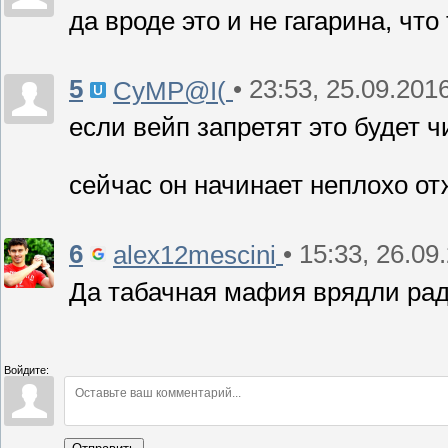
да вроде это и не гагарина, чт
5
• 23:53, 25.09.201
CyMP@I(
если вейп запретят это будет 
сейчас он начинает неплохо о
6
• 15:33, 26.09
alex12mescini
Да табачная мафия врядли ра
Войдите: