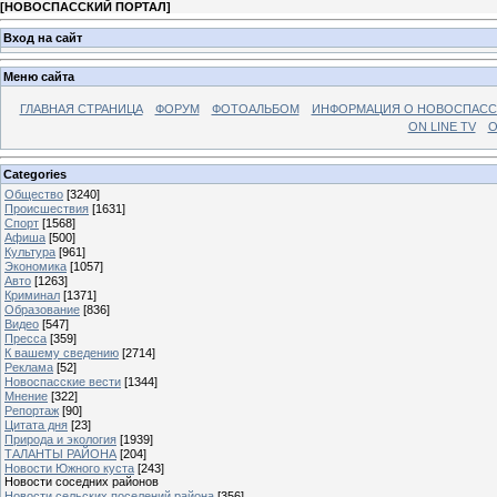
[
НОВОСПАССКИЙ ПОРТАЛ
]
Вход на сайт
Меню сайта
ГЛАВНАЯ СТРАНИЦА
ФОРУМ
ФОТОАЛЬБОМ
ИНФОРМАЦИЯ О НОВОСПАС
ON LINE TV
О
Categories
Общество
[3240]
Происшествия
[1631]
Спорт
[1568]
Афиша
[500]
Культура
[961]
Экономика
[1057]
Авто
[1263]
Криминал
[1371]
Образование
[836]
Видео
[547]
Пресса
[359]
К вашему сведению
[2714]
Реклама
[52]
Новоспасские вести
[1344]
Мнение
[322]
Репортаж
[90]
Цитата дня
[23]
Природа и экология
[1939]
ТАЛАНТЫ РАЙОНА
[204]
Новости Южного куста
[243]
Новости соседних районов
Новости сельских поселений района
[356]