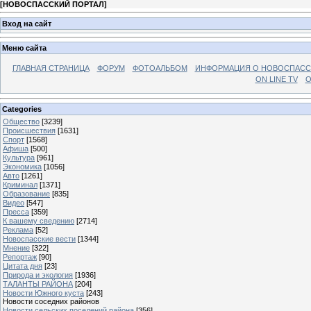
[
НОВОСПАССКИЙ ПОРТАЛ
]
Вход на сайт
Меню сайта
ГЛАВНАЯ СТРАНИЦА
ФОРУМ
ФОТОАЛЬБОМ
ИНФОРМАЦИЯ О НОВОСПАС
ON LINE TV
О
Categories
Общество
[3239]
Происшествия
[1631]
Спорт
[1568]
Афиша
[500]
Культура
[961]
Экономика
[1056]
Авто
[1261]
Криминал
[1371]
Образование
[835]
Видео
[547]
Пресса
[359]
К вашему сведению
[2714]
Реклама
[52]
Новоспасские вести
[1344]
Мнение
[322]
Репортаж
[90]
Цитата дня
[23]
Природа и экология
[1936]
ТАЛАНТЫ РАЙОНА
[204]
Новости Южного куста
[243]
Новости соседних районов
Новости сельских поселений района
[356]