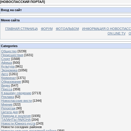
[
НОВОСПАССКИЙ ПОРТАЛ
]
Вход на сайт
Меню сайта
ГЛАВНАЯ СТРАНИЦА
ФОРУМ
ФОТОАЛЬБОМ
ИНФОРМАЦИЯ О НОВОСПАС
ON LINE TV
О
Categories
Общество
[3239]
Происшествия
[1631]
Спорт
[1568]
Афиша
[500]
Культура
[961]
Экономика
[1056]
Авто
[1261]
Криминал
[1371]
Образование
[835]
Видео
[547]
Пресса
[359]
К вашему сведению
[2713]
Реклама
[52]
Новоспасские вести
[1344]
Мнение
[322]
Репортаж
[90]
Цитата дня
[23]
Природа и экология
[1935]
ТАЛАНТЫ РАЙОНА
[204]
Новости Южного куста
[243]
Новости соседних районов
Новости сельских поселений района
[356]