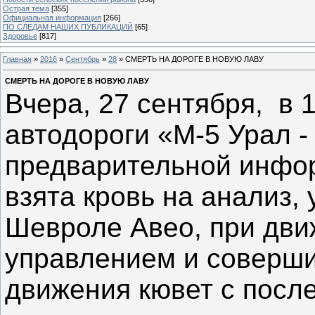
Острая тема
[355]
Официальная информация
[266]
ПО СЛЕДАМ НАШИХ ПУБЛИКАЦИЙ
[65]
Здоровье
[817]
Главная
»
2016
»
Сентябрь
»
28
» СМЕРТЬ НА ДОРОГЕ В НОВУЮ ЛАВУ
СМЕРТЬ НА ДОРОГЕ В НОВУЮ ЛАВУ
Вчера, 27 сентября, в 
автодороги «М-5 Урал 
предварительной инфор
взята кровь на анализ,
Шевроле Авео, при дви
управлением и соверши
движения кювет с пос