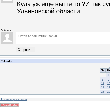
Куда уж еще выше то ?И так с
Ульяновской области .
Войдите:
Отправить
Calendar
Пн
Вт
1
7
8
14
15
21
22
28
29
Полная версия сайта