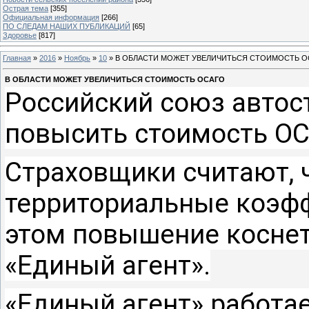
Острая тема
[355]
Официальная информация
[266]
ПО СЛЕДАМ НАШИХ ПУБЛИКАЦИЙ
[65]
Здоровье
[817]
Главная
»
2016
»
Ноябрь
»
10
» В ОБЛАСТИ МОЖЕТ УВЕЛИЧИТЬСЯ СТОИМОСТЬ О
В ОБЛАСТИ МОЖЕТ УВЕЛИЧИТЬСЯ СТОИМОСТЬ ОСАГО
Российский союз авто
повысить стоимость ОС
Страховщики считают, 
территориальные коэфф
этом повышение коснетс
«Единый агент».
«Единый агент» работае