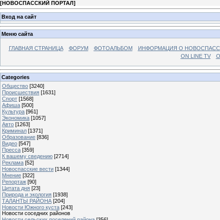
[
НОВОСПАССКИЙ ПОРТАЛ
]
Вход на сайт
Меню сайта
ГЛАВНАЯ СТРАНИЦА
ФОРУМ
ФОТОАЛЬБОМ
ИНФОРМАЦИЯ О НОВОСПАС
ON LINE TV
О
Categories
Общество
[3240]
Происшествия
[1631]
Спорт
[1568]
Афиша
[500]
Культура
[961]
Экономика
[1057]
Авто
[1263]
Криминал
[1371]
Образование
[836]
Видео
[547]
Пресса
[359]
К вашему сведению
[2714]
Реклама
[52]
Новоспасские вести
[1344]
Мнение
[322]
Репортаж
[90]
Цитата дня
[23]
Природа и экология
[1938]
ТАЛАНТЫ РАЙОНА
[204]
Новости Южного куста
[243]
Новости соседних районов
Новости сельских поселений района
[356]