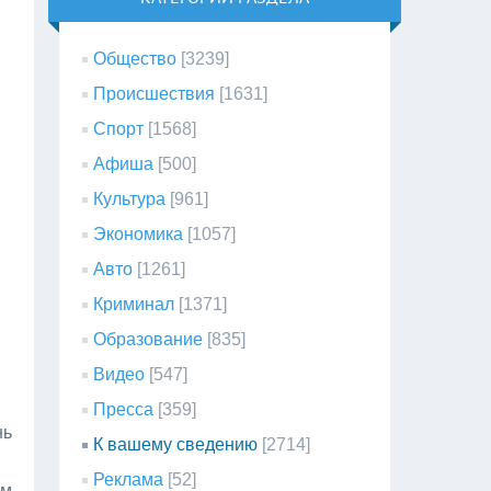
Общество
[3239]
Происшествия
[1631]
Спорт
[1568]
Афиша
[500]
Культура
[961]
Экономика
[1057]
Авто
[1261]
Криминал
[1371]
Образование
[835]
Видео
[547]
Пресса
[359]
нь
К вашему сведению
[2714]
Реклама
[52]
ом