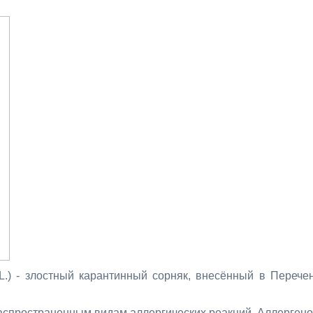
a L.) - злостный карантинный сорняк, внесённый в Перече
аспространенным видам аллергических реакций. Аллерген