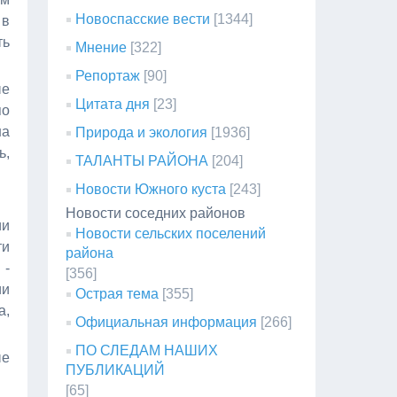
Новоспасские вести
[1344]
 в
ть
Мнение
[322]
Репортаж
[90]
ые
Цитата дня
[23]
по
на
Природа и экология
[1936]
ь,
ТАЛАНТЫ РАЙОНА
[204]
Новости Южного куста
[243]
Новости соседних районов
ии
Новости сельских поселений
ти
района
 -
[356]
ии
Острая тема
[355]
а,
Официальная информация
[266]
ПО СЛЕДАМ НАШИХ
ые
ПУБЛИКАЦИЙ
[65]