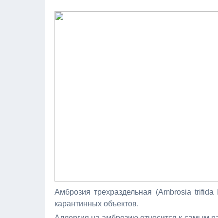
Амброзия трехраздельная (Ambrоsia trifid
карантинных объектов.
Аллергия на амброзию относится к самым р