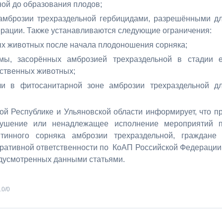
ной до образования плодов;
 амброзии трехраздельной гербицидами, разрешёнными д
рации. Также устанавливаются следующие ограничения:
ных животных после начала плодоношения сорняка;
мы, засорённых амброзией трехраздельной в стадии 
йственных животных;
ли в фитосанитарной зоне амброзии трехраздельной д
й Республике и Ульяновской области информирует, что п
рушение или ненадлежащее исполнение мероприятий 
тинного сорняка амброзии трехраздельной, граждане
ративной ответственности по КоАП Российской Федерации
дусмотренных данными статьями.
.0
/
0