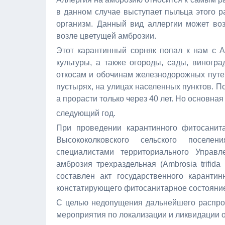
в данном случае выступает пыльца этого ра
организм. Данный вид аллергии может воз
возле цветущей амброзии.
Этот карантинный сорняк попал к нам с А
культуры, а также огороды, сады, виногра
откосам и обочинам железнодорожных путей
пустырях, на улицах населенных пунктов. По
а прорасти только через 40 лет. Но основна
следующий год.
При проведении карантинного фитосанита
Высококолковского сельского поселе
специалистами территориального Управл
амброзия трехраздельная (Ambrоsia trifid
составлен акт государственного карантин
констатирующего фитосанитарное состояние
С целью недопущения дальнейшего распро
мероприятия по локализации и ликвидации о