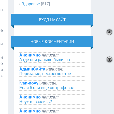
Здоровье
[817]
ля
ВХОД НА САЙТ
её
НОВЫЕ КОММЕНТАРИИ
ля
Анонимно
написал:
ри
А где они раньше были, на
по
АдминСайта
написал:
 и
Перезалил, несколько отре
 с
ivan-novyj
написал:
Если б они еще оштрафовал
Анонимно
написал:
Неужто взялись?
Анонимно
написал: