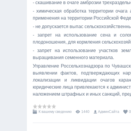
- скашивание в очаге амброзии трехраздель
- химическая обработка территории очага
применения на территории Российской Феде
- не допускается выпас сельскохозяйствен
- запрет на использование сена и соло
плодоношения, для кормления сельскохозя
- запрет на использование участков зем
выращивания семенного материала.
Управление Россельхознадзора по Чувашско
выявлении фактов, подтверждающих на
локализации и ликвидации очагов каран
юридические лица привлекаются к
админист
наложением штрафных и иных санкций, пре
К вашему сведению
1440
АдминСайта
0