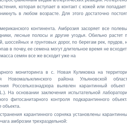
стения, которая вступает в контакт с кожей или попадает
никнуть в любом возрасте. Для этого достаточно постоя
мериканского континента. Амброзия засоряет все полев
дники, лесные полосы и другие угодья. Обильно растет 
, шоссейных и грунтовых дорог, по берегам рек, прудов, 
пав в почву, ее семена могут длительное время не всходит
я масса семян все же всходит уже на
рного мониторинга в с. Новая Куликовка на территор
ния Новомалыклинского района Ульяновской облас
ения Россельхознадзора выявлен карантинный объект
a L.). На основании заключения испытательной лаборатор
ного фитосанитарного контроля подкарантинного объект
 объекта.
странения карантинного сорняка установлены карантинн
чага амброзии трехраздельной: